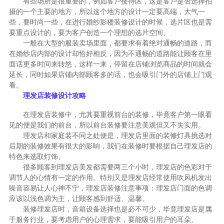
有些场所是很重要的，例如客户接待区，这是客户是否选择拍
摄的一个主要的地方，所以这个地方的设计一定要高端，大气一
些，要时尚一些，在进行婚纱影楼装修设计的时候，选片区也是需
要重点设计的，要为客户创造一个理想的选片空间。
一般在大型的服装卖场里面，都要求有着绝对通畅的道路，而
在婚纱店内部的设计却恰好相反，因为不通畅的道路能让顾客在里
面话更多时间来转悠，这样一来，停留在店铺浏览商品的时间就会
延长，同时如果店铺内部顾客多的话，也会吸引门外的店铺上门观
看。
理发店装修设计攻略
在理发店装修中，尤其要重视前台的装修，毕竟客户第一眼看
见的便是我们的前台，所以前台装修要注意美观但又不失实用。
理发店和家庭装不同之处便是，理发店里面的装修灯具挑选对
后期的装修效果有很大的影响，我们在装修时要根据自己理发店的
特色来选取灯饰。
很多顾客到理发店美发都需要两三个小时，理发店的色彩对于
调节人的心情有一定的作用。特别又是理发店经常使用吹风机发出
噪音容易让人心神不宁，理发店装修注意事项：理发店门面的色调
应该以浅色调为主，让顾客感到舒适、温馨。
装修理发店时，音箱设备选择也是必不可少，毕竟理发店是属
于服务行业，要考虑用户的心理需求，要能吸引用户的耳朵。