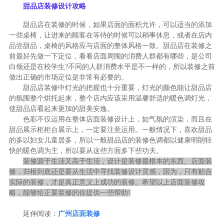
甜品店装修设计攻略
甜品店在装修的时候，如果店面的面积允许，可以适当的添加
一些桌椅，让进来的顾客在等待的时候可以稍事休息，或者在店内
品尝甜品，桌椅的风格应与店面的整体风格一致。甜品店在装修之
前最好先做一下定位，看看店面周围的消费人群都有哪些，是公司
白领还是在校学生?不同的人群消费水平是不一样的，所以装修之前
做出正确的市场定位是非常有必要的。
甜品店装修中灯光的把握也十分重要，灯光的颜色能让甜品店
的氛围整个烘托起来，整个店内应该采用温馨舒适的暖色调灯光，
使甜品店看起来更加的甜美安逸。
色彩不仅运用在整体店面装修设计上，如气氛的渲染，而且在
甜品展示柜柜台展示上，一定要注意运用。一般情况下，喜欢甜品
的多以妇女儿童居多，所以一般甜品店的装修色调都以健康明朗轻
快的暖色调为主，所以要从这些方面多下些功夫。
装修源于生活又高于生活，设计是装修最根本的东西。店面装
修，归根到底还是要从生活中寻找装修设计灵感，因为，只有贴合
实际的装修，才是真正意义上成功的装修。希望以上店面装修攻
略，能够给正要装修的你提供一些帮助!
延伸阅读：
广州店面装修