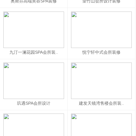
奥斯芬高端美容SPA装修
望竹山会所设计装修
九汀一澜花园SPA会所装..
悦宁轩中式会所装修
玑遇SPA会所设计
建发天镜湾售楼会所装..