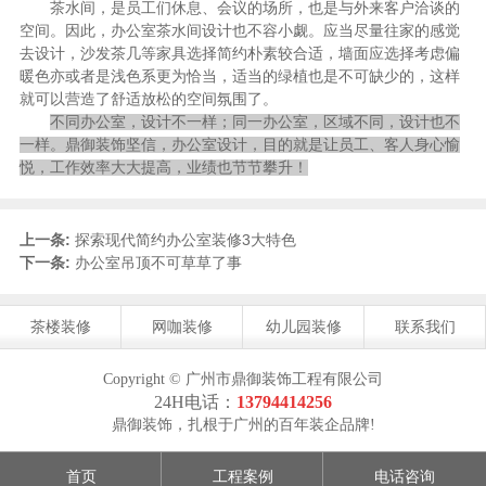
茶水间，是员工们休息、会议的场所，也是与外来客户洽谈的
空间。因此，办公室茶水间设计也不容小觑。应当尽量往家的感觉
去设计，沙发茶几等家具选择简约朴素较合适，墙面应选择考虑偏
暖色亦或者是浅色系更为恰当，适当的绿植也是不可缺少的，这样
就可以营造了舒适放松的空间氛围了。
不同办公室，设计不一样；同一办公室，区域不同，设计也不
一样。鼎御装饰坚信，办公室设计，目的就是让员工、客人身心愉
悦，工作效率大大提高，业绩也节节攀升！
上一条:
探索现代简约办公室装修3大特色
下一条:
办公室吊顶不可草草了事
茶楼装修
网咖装修
幼儿园装修
联系我们
Copyright © 广州市鼎御装饰工程有限公司
24H电话：
13794414256
鼎御装饰，扎根于广州的百年装企品牌!
首页
工程案例
电话咨询