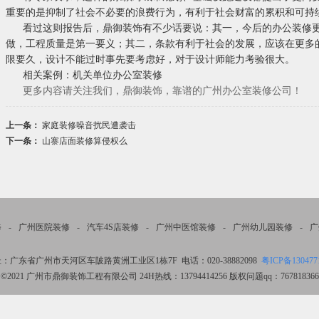
重要的是抑制了社会不必要的浪费行为，有利于社会财富的累积和可持
看过这则报告后，鼎御装饰有不少话要说：其一，今后的办公装修
做，工程质量是第一要义；其二，条款有利于社会的发展，应该在更多
限要久，设计不能过时事先要考虑好，对于设计师能力考验很大。
相关案例：
机关单位办公室装修
更多内容请关注我们，鼎御装饰，靠谱的广州办公室装修公司！
上一条：
家庭装修噪音扰民遭袭击
下一条：
山寨店面装修算侵权么
修
-
广州医院装修
-
汽车4S店装修
-
广州中医馆装修
-
广州幼儿园装修
-
广
：广东省广州市天河区车陂路黄洲工业区1栋7F 电话：020-38882098
粤ICP备130477
©2021 广州市鼎御装饰工程有限公司 24H热线：13794414256 版权问题qq：767818366