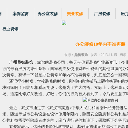
饰
案例鉴赏
办公室装修
美业装修
厂房装修
医
行业资讯
办公装修10年内不准再装
来源：
鼎御装饰
发表：2013-11-15 阅读：
广州鼎御装饰
，靠谱的装修公司，每天带你看装修行业新资讯！今
行的最新严厉约束性条款：国家机关及使用财政性资金的其他组织的办
次装修。翻译一下就是办公装修10年内不准再装修，到底是怎么一回事
还记得小时候，学校装修的时候，刚铺好的地板马上砸拉换更好的
块回家啊！只能互相看玩笑说，这是为了扩大内需。实际上，这种事到
场、道路刚修好又改造。好吧，你们的行为被人看到了，今后要注意了
最近，武汉市通过了《武汉市实施<中华人民共和国循环经济促进法
场、隧道等城市公共设施在设计使用年限内，除因安全隐患和公共利益
公共利益需要拆除或者改造的，应当进行评估和论证，采取听证会等形
有专家表示，这样的条款对城市规划、基础设施建设都提出了更高