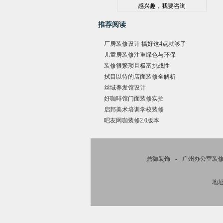
推荐阅读
厂房装修设计 搞好这4点就够了
儿童房装修注重绿色与环保
装修很繁琐且极富挑战性
拭目以待的店面装修全解析
丝域养发馆设计
好咖啡馆门面装修实拍
启邦美术培训学校装修
吧友网咖装修2.0版本
鼎御装饰
-
广州办公室装
地址