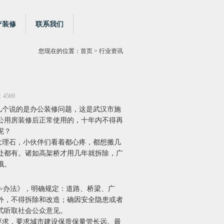
疗装修
联系我们
您现在的位置：
首页
> 行业资讯
4569
儿个说的是办公装修问题，这是武汉市施
公用房装修后正常使用的，十年内不得再
呢？
大理石，小伙伴们看着都心疼，都想搬几
处都有。诸如高架桥才用几年就拆除，广
哦。
>办法》，明确规定：道路、桥梁、广
外，不得拆除和改造；确因安全隐患或者
式听取社会公众意见。
要求，要求城市建设保质保量管长远。最