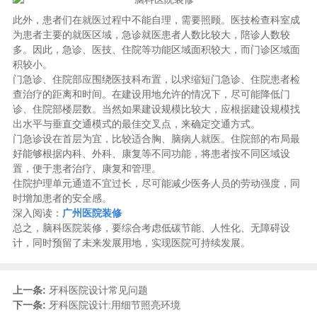
此外，患者们在就医过程中不能自理，需要照顾。医技检查科室成
为患者主要的就医区域，急诊就医患者人数比较大，陪诊人数较
多。因此，急诊、医技、住院等功能区域面积较大，而门诊区域面
积较小。
门急诊、住院部应围绕医技科布置，以求缩短门急诊、住院患者检
查治疗的距离和时间。在建设用地允许的情况下，尽可能降低门
诊、住院部楼层数。当然如果建设规模比较大，应根据建设规模找
出水平与垂直交通模式的最佳交叉点，来确定交通方式。
门急诊设在首层为宜，比较适合胸、脑病人就医。住院部的布局最
好能够根据内科、外科、康复等不同功能，将患者按不同区域设
置，便于患者治疗、康复和管理。
住院护理单元通道不宜过长，尽可能减少医务人员的劳动强度，同
时增加患者的安全感。
深入阅读：
广州医院装修
总之，脑科医院装修，要综合考虑低碳节能、人性化、无障碍设
计，同时预留了未来发展用地，实现医院可持续发展。
上一条:
牙科医院设计常见问题
下一条:
牙科医院设计:用细节照亮环境