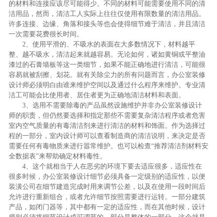
的材料和连接应该尽可能得少。不同的材料可能需要使用不同的清
洁用品，然而，清洁工人实际上往往仅使用有限数量的清洁用品。
许多连接、边缘、角落和接头等也会使得细节难于清洁，并且清洁
一次需要花费很长时间。
2、使用平滑的、不吸水的表面在大多数情况下，材料越平
整、越不吸水，清洁起来就越容易。无论如何，诸如黄铜或平整油
漆过的石膏墙板等这一类细节，如果不能正确地进行清洁，可能很
容易就被刮擦、划花。就有关除尘力的所有问题而言，办公室装修
设计师必须明白由谁来维护空间以及通过什么程序来维护。专业清
洁工可能会比使用者、居住者更为正确地清洁材料和表面。
3、选用不需要除毒的产品虽然设施维护并非办公室装修设计
师的职责，但仍然要选择和指定那些不需要复杂清洁程序或者危害
室内空气质量的有毒清洁剂来进行清洁的材料和饰面。作为选择过
程的一部分，室内设计师可以查看制造商的清洁说明，来决定是否
需要任何有毒物质来进行嚣常维护。也可以检查“推荐清洁剂材料安
全数据表”来帮助确定材料毒性。
4、这个就相当于人在恶劣的环境下要去适应很多，适应性在
很多时候，办公室装修设计细节必须具备一定级别的适应性，以便
装潢公司在细节建造完成时用来调节公差，以及在使用一段时间后
允许进行重新组合，或者允许细节按照需要进行运转。一部分建筑
产品，如闭门器等，其中都有一定的适应性，而在其他时候，设计