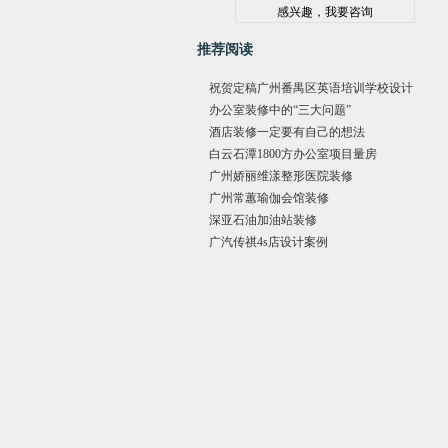
推荐阅读
祝贺定稿广州番禺区英语培训学校设计
作品
办公室装修中的“三大问题”
酒店装修一定要有自己的想法
白云石潭1800方办公室项目量房
广州娇丽维漾整形医院装修
广州常蕙瑜伽会馆装修
深亚石油加油站装修
广汽传祺4s店设计案例