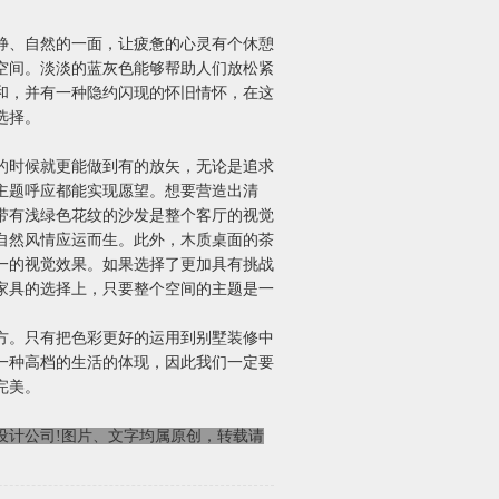
、自然的一面，让疲惫的心灵有个休憩
空间。淡淡的蓝灰色能够帮助人们放松紧
和，并有一种隐约闪现的怀旧情怀，在这
选择。
时候就更能做到有的放矢，无论是追求
主题呼应都能实现愿望。想要营造出清
带有浅绿色花纹的沙发是整个客厅的视觉
自然风情应运而生。此外，木质桌面的茶
一的视觉效果。如果选择了更加具有挑战
家具的选择上，只要整个空间的主题是一
。只有把色彩更好的运用到别墅装修中
一种高档的生活的体现，因此我们一定要
完美。
设计公司!图片、文字均属原创，转载请