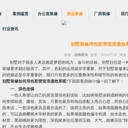
饰
案例鉴赏
办公室装修
美业装修
厂房装修
医
行业资讯
别墅装修用色彩营造浪漫效
来源：
鼎御装饰
发表：2014-07-31 阅读：
别墅对于很多人来说都是梦想的地方，奋斗的目标。别墅往往是一
装修要求就比较高了。其中，色彩的运用就非常重要。对于别墅装修来
的把握还是非常重要的，我们只有更多的注重整体性和细节性的有效结
别墅装修如何用色彩营造浪漫效果呢
?下面跟着鼎御小编一起了解下：
一、深色坐镇
一些人希望让自己的居室显得色彩缤纷，比如将墙壁涂刷成鲜艳的色
间变得轻佻、庸俗。其实，只要在家具和饰品搭配上用点心思，所担心
面来说，一套深色家具是最合适的了。值得注意的是，如果墙面颜色是
的，可以选择樱桃木等材质的家具，如果墙面颜色偏冷色调，如水蓝色
材质，黑胡桃则更为理想。深色家具往往显得沉稳、大气，能够压住“阵
时，不会失去优雅格调。