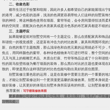
二、收敛色彩
都市生活过于纷繁和喧闹，因此许多人都希望自己的家能展现出宁静
的港湾，减少色彩的选择，浅淡的色调更容易带给人们这样的别墅装饰
张的神经，将这种颜色使用在墙面、窗帘等处，会令房间显得恬淡而柔
样的空间里，搭配灰白色的木质家具或是冷色系的布艺家具都是不错的
三、主题呼应
如果能够提前对别墅空间有一个主题定位，那么在搭配家具和饰品的
和谐统一的视觉感受，还是富有冲击力的对比效果，家具和周围环境的
新、自然的客厅主题氛围，那么浅绿色和自然元素的运用就必不可少，
焦点，用同样颜色的窗帘、各种绿色植物来与它进行呼应，整个空间的
几又与其上的根雕艺术品、木质台灯座、竹帘等饰品达成了十分和谐统
性的斑马纹壁纸做为餐厅墙面的装饰，那么黑白对比的主题也要体现在
致的，即便是黑白这样强烈的对比色也能勾勒出美好的居住图景。
别墅装修注重色彩的运用，这是在装修中需要注意的一个重要的地方
去，才能让别墅装修达到一个更浪漫更温馨的装修效果。别墅本身就是
做好装修，让其更好的体现出别墅本身所应该有的特质。让别墅装修更
推荐案例：
写字楼装修效果图
更多鼎御公司设计师以及公司情况，请关注我们，知名的广州装修
注明出处。