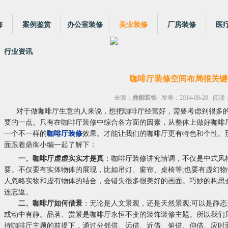
饰
案例鉴赏
办公室装修
美业装修
厂房装修
医
行业资讯
咖啡厅装修空间布局很关键
来源：
鼎御装饰
发表：2014-08-28 阅读：
对于做咖啡厅生意的人来说，想把咖啡厅经营好，需要考虑到很多
要的一点。只有在咖啡厅装修中综合各方面的因素，从整体上做好咖啡
一个不一样的
咖啡厅装修
效果。才能让我们的咖啡厅更有特色和个性。
面跟着鼎御小编一起了解下：
一、咖啡厅虚虚实实才是真
：咖啡厅装修讲究情调，不仅是中式风
要。不仅要有实体物体的展现，比如吊灯、窗帘、桌椅等;也要有虚幻
人忽略实物和虚有物体的结合，会错失很多很美好的画面。巧妙的构思
连忘返。
二、咖啡厅如何借景
：无论是人文景观，还是天然景观;可以是静态
或动中有静。品茗、赏景是咖啡厅永恒不变的装饰装修主题。所以我们
持咖啡厅主题的前提下，通过分邻借、远借、近借、俯借、仰借、应时