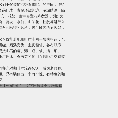
它们不仅装饰点缀着咖啡厅的空间，也给
奇葩佳木，青藤环绕纠缠、浓绿荫深、隔
茶几、花架、空中布置花卉盆景，例如文
瑰、荷花、水仙、山茶花、杜鹃等进行公
有自己独特的风格，吸引顾客的原因就是
它不仅能展现咖啡厅非同一般的格调，也
回绕、后溪旁陇、主宾相辅、各有顺序，
观赏山石的瘦、漏、透、皱、清、顽、
啡厅理水、叠石等的运用在咖啡厅空间装
客户对咖啡厅流连忘返，成为老顾客。
题。只有装修出一个有个性、有特色的咖
睐。
设计公司!图片、文字均属原创，转载请