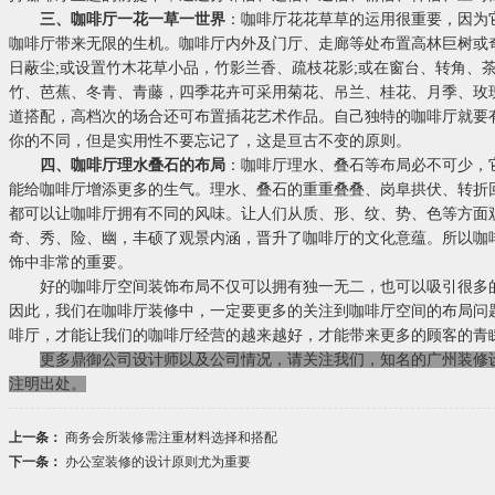
三、咖啡厅一花一草一世界
：咖啡厅花花草草的运用很重要，因为
咖啡厅带来无限的生机。咖啡厅内外及门厅、走廊等处布置高林巨树或
日蔽尘;或设置竹木花草小品，竹影兰香、疏枝花影;或在窗台、转角、
竹、芭蕉、冬青、青藤，四季花卉可采用菊花、吊兰、桂花、月季、玫
道搭配，高档次的场合还可布置插花艺术作品。自己独特的咖啡厅就要
你的不同，但是实用性不要忘记了，这是亘古不变的原则。
四、咖啡厅理水叠石的布局
：咖啡厅理水、叠石等布局必不可少，
能给咖啡厅增添更多的生气。理水、叠石的重重叠叠、岗阜拱伏、转折
都可以让咖啡厅拥有不同的风味。让人们从质、形、纹、势、色等方面
奇、秀、险、幽，丰硕了观景内涵，晋升了咖啡厅的文化意蕴。所以咖
饰中非常的重要。
好的咖啡厅空间装饰布局不仅可以拥有独一无二，也可以吸引很多的
因此，我们在咖啡厅装修中，一定要更多的关注到咖啡厅空间的布局问
啡厅，才能让我们的咖啡厅经营的越来越好，才能带来更多的顾客的青
更多鼎御公司设计师以及公司情况，请关注我们，知名的广州装修
注明出处。
上一条：
商务会所装修需注重材料选择和搭配
下一条：
办公室装修的设计原则尤为重要