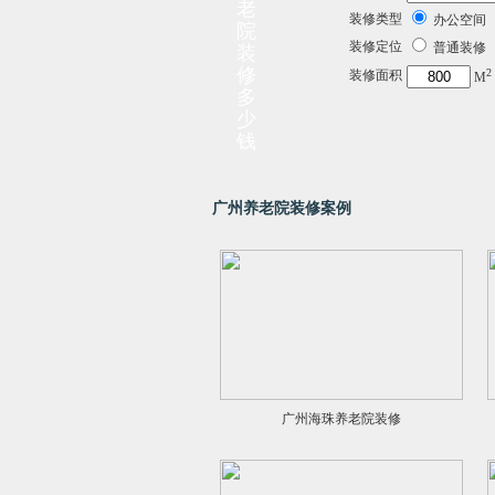
老
装修类型
办公空
院
装修定位
普通装
装
修
2
装修面积
M
多
少
钱
广州养老院装修案例
广州海珠养老院装修