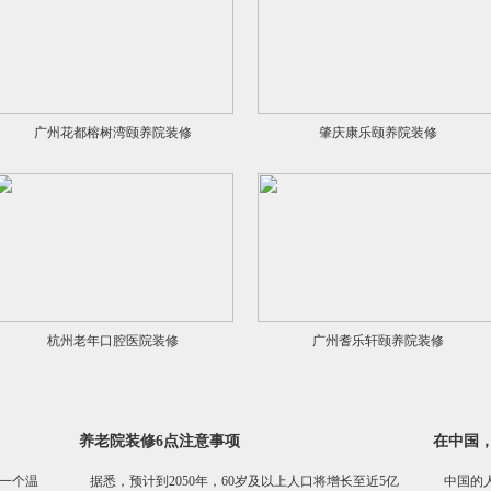
广州花都榕树湾颐养院装修
肇庆康乐颐养院装修
杭州老年口腔医院装修
广州耆乐轩颐养院装修
养老院装修6点注意事项
在中国
一个温
据悉，预计到2050年，60岁及以上人口将增长至近5亿
中国的