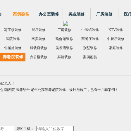
饰
案例鉴赏
办公室装修
美业装修
厂房装修
医
写字楼装修
展厅装修
厂房装修
中医馆装修
KTV装修
医院装修
医美装修
瑜伽馆装修
西餐厅装修
中餐厅装修
售楼处装修
服装店装修
美发店装修
别墅装修
家庭装修
养老院装修
办公楼装修
宾馆装修
案例鉴赏
6亿老人！
心.颐养院.医养结合.老年公寓等养老院装修、设计与施工，已有十几套案例！
您的手机：