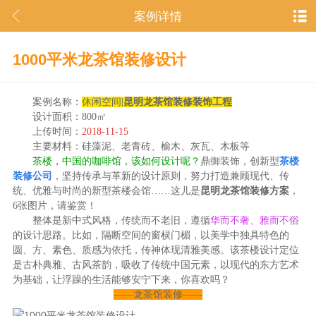
案例详情
1000平米龙茶馆装修设计
案例名称：
休闲空间|
昆明龙茶馆装修装饰工程
设计面积：800㎡
上传时间：
2018-11-15
主要材料：硅藻泥、老青砖、榆木、灰瓦、木板等
茶楼，中国的咖啡馆，该如何设计呢？
鼎御装饰，创新型
茶楼
装修公司
，坚持传承与革新的设计原则，努力打造兼顾现代、传
统、优雅与时尚的新型茶楼会馆……这儿是
昆明龙茶馆装修方案
，
6张图片，请鉴赏！
整体是新中式风格，传统而不老旧，遵循
华而不奢、雅而不俗
的设计思路。比如，隔断空间的窗棂门楣，以美学中独具特色的
圆、方、素色、质感为依托，传神体现清雅美感。该茶楼设计定位
是古朴典雅、古风茶韵，吸收了传统中国元素，以现代的东方艺术
为基础，让浮躁的生活能够安宁下来，你喜欢吗？
——龙茶馆装修——