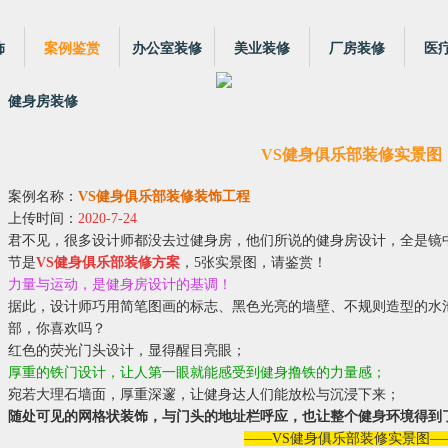
饰
案例鉴赏
办公室装修
美业装修
厂房装修
医
健身房装修
VS健身俱乐部装修实景图
案例名称：
VS健身俱乐部装修装饰工程
上传时间：
2020-7-24
君不见，很多设计师都没去过健身房，他们所说的健身房设计，全是镜
节是
VS健身俱乐部装修方案
，5张实景图，请鉴赏！
力量与运动，是健身房设计的基调！
据此，设计师巧用简笔图画的标志、黑色光亮的墙壁、不规则造型的水
部，你喜欢吗？
红色的荧光门头设计，显得醒目亮眼；
厚重的铁门设计，让人第一眼就能感受到健身撸铁的力量感；
宛若大理石墙面，厚重深邃，让健身达人们能放松与沉浸下来；
随处可见的网格状装饰，与门头的地址栏呼应，也让整个健身环境得到
——VS健身俱乐部装修实景图—