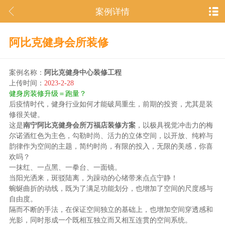
案例详情
阿比克健身会所装修
案例名称：
阿比克健身中心装修工程
上传时间：
2023-2-28
健身房装修升级＝跑量？
后疫情时代，健身行业如何才能破局重生，前期的投资，尤其是装
修很关键。
这是
南宁阿比克健身会所万福店装修方案
，以极具视觉冲击力的梅
尔诺酒红色为主色，勾勒时尚、活力的立体空间，以开放、纯粹与
韵律作为空间的主题，简约时尚，有限的投入，无限的美感，你喜
欢吗？
一抹红、一点黑、一拳台、一面镜。
当阳光洒来，斑驳陆离，为躁动的心绪带来点点宁静！
蜿蜒曲折的动线，既为了满足功能划分，也增加了空间的尺度感与
自由度。
隔而不断的手法，在保证空间独立的基础上，也增加空间穿透感和
光影，同时形成一个既相互独立而又相互连贯的空间系统。