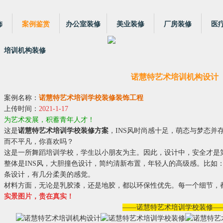
饰
案例鉴赏
办公室装修
美业装修
厂房装修
医
培训机构装修
诺慧特艺术培训机构设计
案例名称：
诺慧特艺术培训学校装修装饰工程
上传时间：
2021-1-17
为艺术发展，积蓄青年人才！
这是
诺慧特艺术培训学校装修方案
，INS风时尚感十足，萌态与梦态并
而不平凡，你喜欢吗？
这是一所舞蹈培训学校，学生以小朋友为主。因此，设计中，安全才是
整体是INS风，大胆撞色设计，简约清新布置，年轻人的高级感。比如
条设计，有几分柔美的感觉。
材料方面，无论是乳胶漆，还是地胶，都以环保性优先。每一个细节，
实景图片，贵在真实！
——诺慧特艺术培训学校装修—