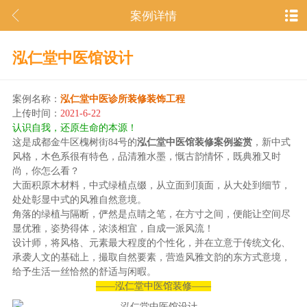
案例详情
泓仁堂中医馆设计
案例名称：
泓仁堂中医诊所装修装饰工程
上传时间：
2021-6-22
认识自我，还原生命的本源！
这是成都金牛区槐树街84号的
泓仁堂中医馆装修案例鉴赏
，新中式
风格，木色系很有特色，品清雅水墨，慨古韵情怀，既典雅又时
尚，你怎么看？
大面积原木材料，中式绿植点缀，从立面到顶面，从大处到细节，
处处彰显中式的风雅自然意境。
角落的绿植与隔断，俨然是点睛之笔，在方寸之间，便能让空间尽
显优雅，姿势得体，浓淡相宜，自成一派风流！
设计师，将风格、元素最大程度的个性化，并在立意于传统文化、
承袭人文的基础上，撮取自然要素，营造风雅文韵的东方式意境，
给予生活一丝恰然的舒适与闲暇。
——泓仁堂中医馆装修——