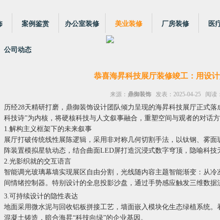
饰
案例鉴赏
办公室装修
美业装修
厂房装修
医
公司动态
恭喜海昇科技展厅装修竣工：用设计
来源：
鼎御装饰
发表：2025-04-25 阅读：
历经28天精研打磨，鼎御装饰设计团队倾力呈现的海昇科技展厅正式落
科技诗”为内核，将硬核科技与人文叙事融合，重塑空间与观者的对话
1.解构主义框架下的未来叙事
展厅打破传统线性展陈逻辑，采用非对称几何切割手法，以钛钢、雾面玻
阵装置模拟星轨动态，结合曲面LED屏打造沉浸式数字穹顶，隐喻科技
2.光影织就的交互语言
智能调光玻璃幕墙实现展区自由分割，光线随内容主题智能渐变：从冷
间情绪控制器。特别设计的全息投影沙盘，通过手势感应触发三维数据
3.可持续设计的隐性表达
地面采用微水泥与回收铝板拼接工艺，墙面嵌入模块化生态绿植系统。看
混凝土铸造，暗合海昇“科技向绿”的企业基因。