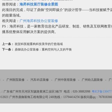
推荐阅读：
海昇科技展厅装修全景图
此项目的完成，印证了鼎御“空间即媒介”的设计哲学——当科技被赋予
的能量场域。
相关阅读：
广州海昇科技办公室装修
PS：海昇科技，是一家教育信息化产品研发、制造、销售及互联网教
播系统整体应用解决方案的提供商。
上一条：
祝贺科医能重构科技美学的疗愈场域
下一条：
鼎御说办公室装修：重构空间与人文的平衡
修
-
广州医院装修
-
汽车4S店装修
-
广州中医馆装修
-
广州幼儿园装修
-
广
：广东省广州市天河区车陂路黄洲工业区1栋7F 电话：020-38882098
粤ICP备130477
©2021 广州市鼎御装饰工程有限公司 24H热线：13794414256 版权问题qq：767818366