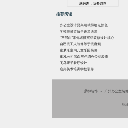
推荐阅读
办公室设计要高端就得给点颜色
学校装修背后事说道说道
“三部曲”带你读懂宾馆装修设计核心
自己找工人装修等于找麻烦
童梦乐室内儿童乐园装修
HDL公司黑白灰色调办公室装修
飞鸟亲子餐厅设计
启邦美术培训学校装修
鼎御装饰
-
广州办公室装
地址