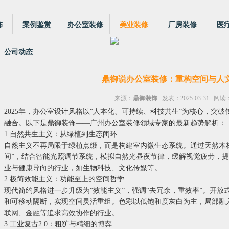
饰
案例鉴赏
办公室装修
美业装修
厂房装修
医
公司动态
鼎御说办公室装修：重构空间与人
来源：
鼎御装饰
发表：2025-03-31 阅读：
2025年，办公室设计风格以“人本化、可持续、科技共生”为核心，突
融合。以下是鼎御装饰——广州办公室装修领域专家的最新趋势解析：
1.自然共生主义：从绿植到生态闭环
自然主义不再局限于绿植点缀，而是构建室内微生态系统。通过天然木
间”，结合智能光照调节系统，模拟自然光昼夜节律，缓解视觉疲劳，
业与健康导向的行业，如生物科技、文化传媒等。
2.极简效能主义：功能至上的空间哲学
现代简约风格进一步升级为“效能主义”，强调“去冗余，重效率”。开
和可移动隔断，实现空间灵活重组。色彩以低饱和度灰白为主，局部融入
联网、金融等追求高效协作的行业。
3.工业复古2.0：粗犷与精细的博弈