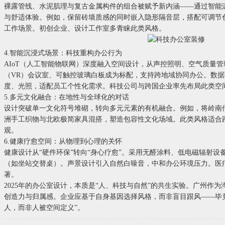
裸露管线、水泥肌理与复古金属构件的组合被赋予新内涵——通过智能
与舒适体验。例如，保留砖墙质感的同时嵌入隐形隔音层，搭配可调节
工作场景。初创企业、设计工作室多青睐此类风格。
4.智能沉浸式场景：科技重构办公行为
AIoT（人工智能物联网）深度融入空间设计，从声控照明、空气质量
（VR）会议室、可触控玻璃白板成为标配，支持跨地域协同办公。数
度、光照，适配员工个性化需求。科技公司与跨国企业率先布局此类空
5.多元文化融合：在地性与全球化的对话
设计突破单一文化符号堆砌，转向多元元素的有机融合。例如，将岭南
洲手工织物与北欧极简家具混搭，塑造包容性文化场域。此类风格适合
观。
6.健康疗愈空间：从物理到心理的关怀
健康设计从“硬件环保”转向“身心疗愈”。采用无醛涂料、低电磁辐射设备，并
（如坐站交替桌）。声景设计引入自然白噪音，中和办公环境压力。医
著。
2025年的办公室设计，本质是“人、科技与自然”的共生实验。广州作
创造力与归属感。企业应基于自身基因选择风格，而非盲目跟风——毕
人，而非人被空间定义”。