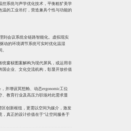
温控系统与声学优化技术，平衡粗犷美学
色温的工业吊灯，营造兼具个性与功能的
管理到会议系统全链路智能化。虚拟现实
据驱动的环境调节系统可实时优化温湿
间。
传统窗棂图案解构为现代屏风，或运用非
跨国企业、文化交流机构，彰显开放价值
增设冥想舱、动态ergonomic工位
疗、教育行业及高压力职场对此需求显
为湾区创新枢纽，更需以空间为媒介，激发
竟，真正的设计价值在于“让空间服务于