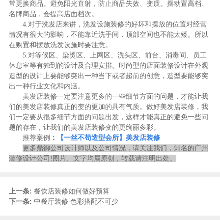
常更换商品。避免阳光直射，防止商品失效、变质。摆动置高档、
名牌商品，会提高店面档次。
4.对于洗发店来讲，洗发设施装修的好坏和摆放的位置对经营
情况有很大的影响，不能靠近洗手间，顶部空间也不能太矮。所以
在购置和摆放洗发设施时要注意。
5.对等候区、染烫区、上网区、洗头区、前台、消毒间、员工
休息室等有独到的设计及合理安排。时尚型的店面装修设计在外观
造型的设计上要能够突出一种当下或者超前的创意，造型要能够突
出一种行业文化和内涵。
美发店装修一定要注意更多的一些细节方面的问题，才能让我
们的美发店装修真正的变的更加的具有气质。做好美发店装修，我
们一定要从很多细节方面的问题出发，这样才能真正的避免一些问
题的存在，让我们的美发店装修变的更绚丽多彩。
推荐案例
：【一丝不苟造型会所】美发店装修
更多鼎御公司设计师以及公司情况，请关注我们，知名的广州
装修设计公司!图片、文字均属原创，转载请注明出处。
上一条:
餐饮店装修如何做好预算
下一条:
中餐厅装修 色彩搭配不可少