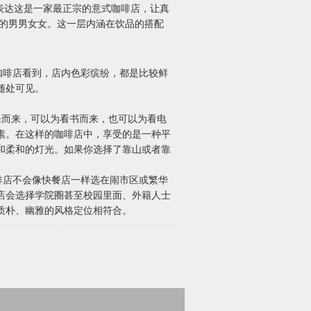
表达这是一家最正宗的意式咖啡店，让真
中的男男女女。这一层内涵在饮品的搭配
咖啡店看到，店内色彩缤纷，都是比较鲜
随处可见。
乐而来，可以为看书而来，也可以为看电
素。在这样的咖啡店中，享受的是一种平
和柔和的灯光。如果你选择了靠山或者靠
啡店不会像快餐店一样选在闹市区或繁华
店会选择学院圈甚至校园里面、外籍人士
质朴、幽雅的风格定位相符合。