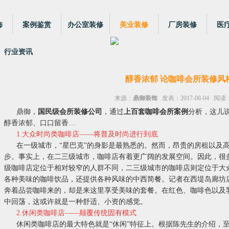
饰
案例鉴赏
办公室装修
美业装修
厂房装修
医
行业资讯
醇香浓郁 论咖啡会所装修风
来源：
鼎御装饰
发表：2017-08-04 阅读：
鼎御，
国民级会所装修公司
，通过
上百套咖啡会所案例
分析，这儿
醇香浓郁、口口留香…
1.大众时尚类咖啡店——将普及时尚进行到底
在一级城市，“星巴克”的身影是最熟悉的。然而，昂贵的房租以及
步。事实上，在二三级城市，咖啡店有着更广阔的发展空间。因此，很
级咖啡店定位于相对较窄的人群不同，二三级城市的咖啡店则定位于大
各种美味的咖啡饮品，还提供各种风味的中西简餐。记者在西堤岛廊坊
奔着品尝咖啡来的，却是来这里享受美味的套餐。在红色、咖啡色以及
中回荡，这或许就是一种舒适、小资的感觉。
2.休闲类咖啡店——颠覆传统固有模式
休闲类咖啡店的最大特色就是“休闲”特征上。根据陈先生的介绍，