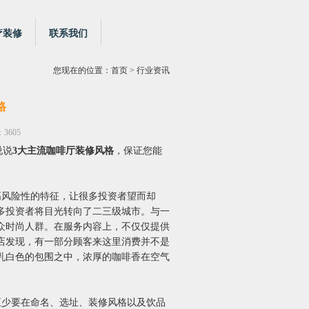
疗装修
联系我们
您现在的位置：
首页
> 行业资讯
格
3605
说说
3大主流咖啡厅装修风格
，保证您能
高风险性的特征，让很多投资者望而却
多投资者将目光转向了二三级城市。与一
众时尚人群。在服务内容上，不仅仅提供
店发现，有一部分顾客来这里消费并不是
乳白色的包围之中，浓厚的咖啡香在空气
至少要在命名、选址、装修风格以及饮品