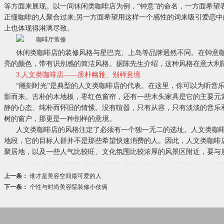
等方面来展现。以一间休闲类咖啡店为例，“钟意”的命名，一方面希望
正懂咖啡的人聚合过来;另一方面希望用这样一个感性的词来吸引爱恋
上也体现得淋漓尽致。
休闲类咖啡店的装修风格与星巴克、上岛等品牌迥然不同。在钟意
亮的颜色，带有识别感的简洁风格。据陈先生介绍，这种风格在意大利
3.人文类咖啡店——质朴幽雅、别样意境
“雕刻时光”是典型的人文类咖啡店的代表。在这里，你可以为听音
影而来。古朴的木地板，枣红色窗帘，还有一些木头家具是它的主要元
静的心态、纯朴而怀旧的情愫。没有喧嚣，只有从容，只有淡淡的音乐
树的窗户，那更是一种别样的意境。
人文类咖啡店的风格注定了必须有一个独一无二的选址。人文类咖
地段，它的目标人群并不是那些希望快速消费的人。因此，人文类咖啡
聚居地，以及一些人气比较旺、文化氛围比较浓厚的风景区附近，要与
上一条：
谁才是美容空间最可爱的人
下一条：
个性与时尚美容院装修小伎俩